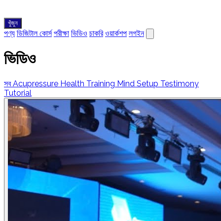
খুঁজুন
পণ্য
ডিজিটাল কোর্স
পরীক্ষা
ভিডিও
চাকরি
ওয়ার্কশপ
লগইন
ভিডিও
সব
Acupressure
Health Training
Mind Setup
Testimony
Tutorial