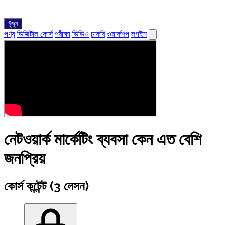
খুঁজুন
পণ্য
ডিজিটাল কোর্স
পরীক্ষা
ভিডিও
চাকরি
ওয়ার্কশপ
লগইন
নেটওয়ার্ক মার্কেটিং ব্যবসা কেন এত বেশি
জনপ্রিয়
কোর্স কন্টেন্ট (3 লেসন)