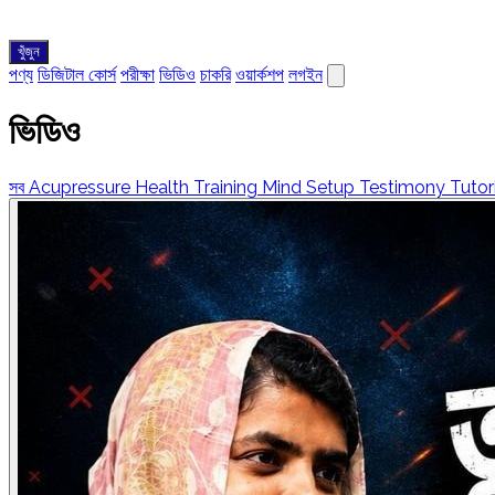
খুঁজুন
পণ্য
ডিজিটাল কোর্স
পরীক্ষা
ভিডিও
চাকরি
ওয়ার্কশপ
লগইন
ভিডিও
সব
Acupressure
Health Training
Mind Setup
Testimony
Tutor