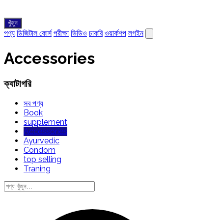
খুঁজুন
পণ্য
ডিজিটাল কোর্স
পরীক্ষা
ভিডিও
চাকরি
ওয়ার্কশপ
লগইন
Accessories
ক্যাটাগরি
সব পণ্য
Book
supplement
Accessories
Ayurvedic
Condom
top selling
Traning