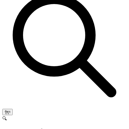
খুঁজুন
🔍