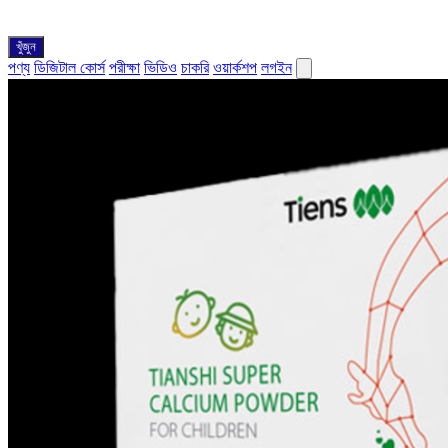
খুঁজুন
পণ্য
ডিজিটাল কোর্স
পরীক্ষা
ভিডিও
চাকরি
ওয়ার্কশপ
লগইন