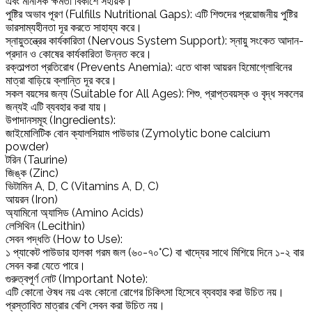
এবং মানসিক ক্ষমতা বিকাশে সহায়ক।
পুষ্টির অভাব পূরণ (Fulfills Nutritional Gaps): এটি শিশুদের প্রয়োজনীয় পুষ্টির
ভারসাম্যহীনতা দূর করতে সাহায্য করে।
স্নায়ুতন্ত্রের কার্যকারিতা (Nervous System Support): স্নায়ু সংকেত আদান-
প্রদান ও কোষের কার্যকারিতা উন্নত করে।
রক্তাল্পতা প্রতিরোধ (Prevents Anemia): এতে থাকা আয়রন হিমোগ্লোবিনের
মাত্রা বাড়িয়ে ক্লান্তি দূর করে।
সকল বয়সের জন্য (Suitable for All Ages): শিশু, প্রাপ্তবয়স্ক ও বৃদ্ধ সকলের
জন্যই এটি ব্যবহার করা যায়।
উপাদানসমূহ (Ingredients):
জাইমোলিটিক বোন ক্যালসিয়াম পাউডার (Zymolytic bone calcium
powder)
টরিন (Taurine)
জিঙ্ক (Zinc)
ভিটামিন A, D, C (Vitamins A, D, C)
আয়রন (Iron)
অ্যামিনো অ্যাসিড (Amino Acids)
লেসিথিন (Lecithin)
সেবন পদ্ধতি (How to Use):
১ প্যাকেট পাউডার হালকা গরম জল (৬০-৭০°C) বা খাদ্যের সাথে মিশিয়ে দিনে ১-২ বার
সেবন করা যেতে পারে।
গুরুত্বপূর্ণ নোট (Important Note):
এটি কোনো ঔষধ নয় এবং কোনো রোগের চিকিৎসা হিসেবে ব্যবহার করা উচিত নয়।
প্রস্তাবিত মাত্রার বেশি সেবন করা উচিত নয়।