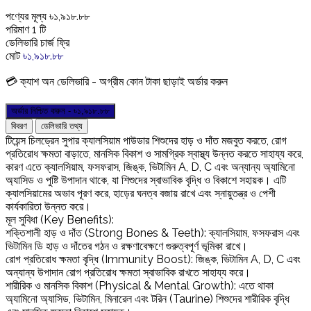
পণ্যের মূল্য
৳
১,৯১৮.৮৮
পরিমাণ
1
টি
ডেলিভারি চার্জ
ফ্রি
মোট
৳
১,৯১৮.৮৮
💳 ক্যাশ অন ডেলিভারি - অগ্রীম কোন টাকা ছাড়াই অর্ডার করুন
অর্ডার নিশ্চিত করুন - ৳
১,৯১৮.৮৮
বিবরণ
ডেলিভারি তথ্য
টিয়েন্স চিলড্রেন সুপার ক্যালসিয়াম পাউডার শিশুদের হাড় ও দাঁত মজবুত করতে, রোগ
প্রতিরোধ ক্ষমতা বাড়াতে, মানসিক বিকাশ ও সামগ্রিক স্বাস্থ্য উন্নত করতে সাহায্য করে,
কারণ এতে ক্যালসিয়াম, ফসফরাস, জিঙ্ক, ভিটামিন A, D, C এবং অন্যান্য অ্যামিনো
অ্যাসিড ও পুষ্টি উপাদান থাকে, যা শিশুদের স্বাভাবিক বৃদ্ধি ও বিকাশে সহায়ক। এটি
ক্যালসিয়ামের অভাব পূরণ করে, হাড়ের ঘনত্ব বজায় রাখে এবং স্নায়ুতন্ত্র ও পেশী
কার্যকারিতা উন্নত করে।
মূল সুবিধা (Key Benefits):
শক্তিশালী হাড় ও দাঁত (Strong Bones & Teeth): ক্যালসিয়াম, ফসফরাস এবং
ভিটামিন ডি হাড় ও দাঁতের গঠন ও রক্ষণাবেক্ষণে গুরুত্বপূর্ণ ভূমিকা রাখে।
রোগ প্রতিরোধ ক্ষমতা বৃদ্ধি (Immunity Boost): জিঙ্ক, ভিটামিন A, D, C এবং
অন্যান্য উপাদান রোগ প্রতিরোধ ক্ষমতা স্বাভাবিক রাখতে সাহায্য করে।
শারীরিক ও মানসিক বিকাশ (Physical & Mental Growth): এতে থাকা
অ্যামিনো অ্যাসিড, ভিটামিন, মিনারেল এবং টরিন (Taurine) শিশুদের শারীরিক বৃদ্ধি