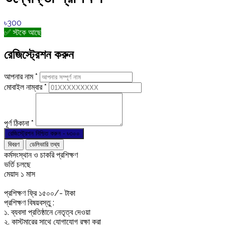
৳300
✅ স্টকে আছে
রেজিস্ট্রেশন করুন
আপনার নাম
*
মোবাইল নাম্বার
*
পূর্ণ ঠিকানা
*
রেজিস্ট্রেশন নিশ্চিত করুন - ৳
৩০০
বিবরণ
ডেলিভারি তথ্য
কর্মসংস্থান ও চাকরি প্রশিক্ষণ
ভর্তি চলছে
মেয়াদ ১ মাস
প্রশিক্ষণ ফ্রি ১৫০০/- টাকা
প্রশিক্ষণ বিষয়বস্তু :
১. ব্যবসা প্রতিষ্ঠানে নেতৃত্ব দেওয়া
২. কাস্টমারের সাথে যোগাযোগ রক্ষা করা