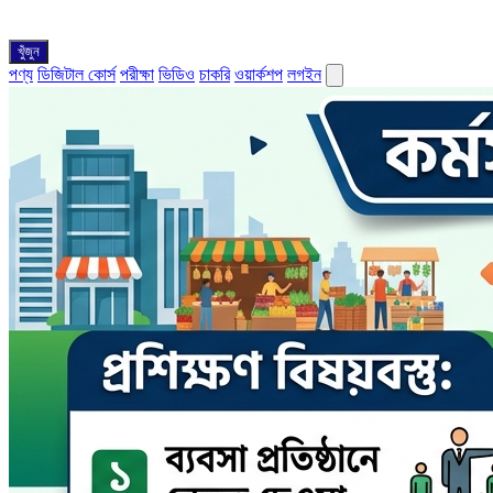
খুঁজুন
পণ্য
ডিজিটাল কোর্স
পরীক্ষা
ভিডিও
চাকরি
ওয়ার্কশপ
লগইন