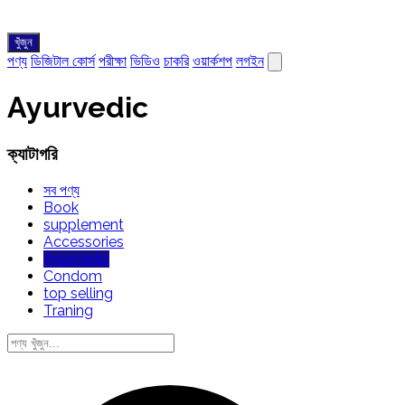
খুঁজুন
পণ্য
ডিজিটাল কোর্স
পরীক্ষা
ভিডিও
চাকরি
ওয়ার্কশপ
লগইন
Ayurvedic
ক্যাটাগরি
সব পণ্য
Book
supplement
Accessories
Ayurvedic
Condom
top selling
Traning