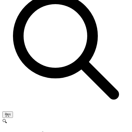
খুঁজুন
🔍